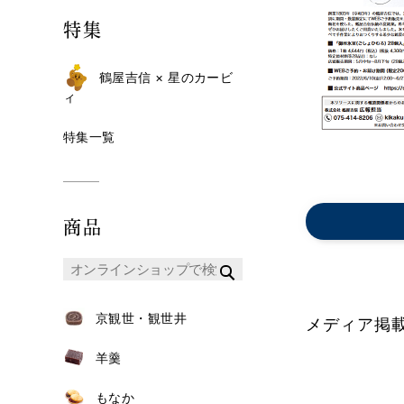
特集
鶴屋吉信 × 星のカービ
ィ
特集一覧
商品
京観世・観世井
メディア掲
羊羹
もなか