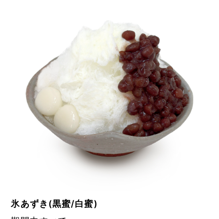
氷あずき(黒蜜/白蜜)