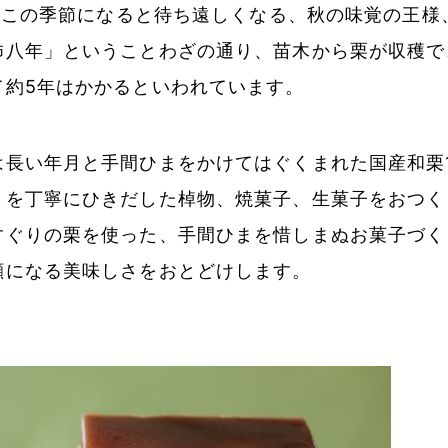
毎年この季節になると待ち遠しくなる、秋の味覚の王
柿八年」ということわざの通り、苗木から栗が収穫で
て約5年はかかるといわれています。
は長い年月と手間ひまをかけてはぐくまれた国産和栗1
さを丁寧にひきだした棹物、焼菓子、生菓子をおつく
すぐりの栗を使った、手間ひまを惜しまぬお菓子づく
顔になる美味しさをおとどけします。