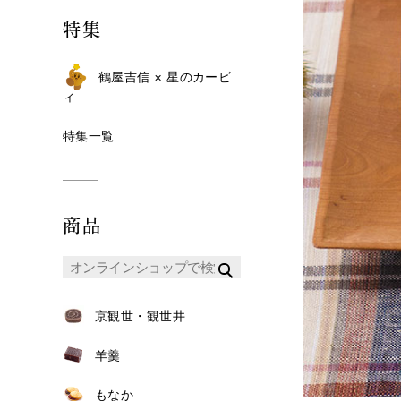
特集
鶴屋吉信 × 星のカービ
ィ
特集一覧
商品
京観世・観世井
羊羹
もなか