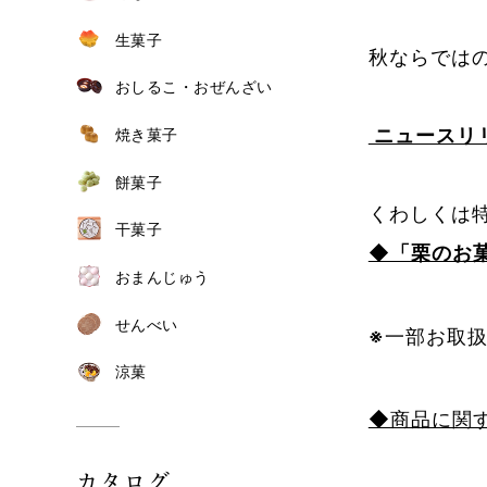
生菓子
秋ならでは
おしるこ・おぜんざい
ニュースリリ
焼き菓子
餅菓子
くわしくは
干菓子
◆「栗のお
おまんじゅう
せんべい
※
一部お取
涼菓
◆商品に関
カタログ